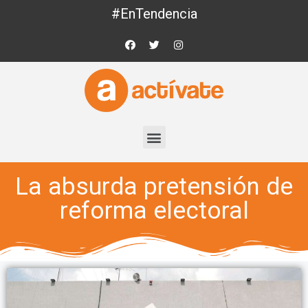
#EnTendencia
La absurda pretensión de
reforma electoral